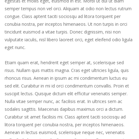
egestas et mollis eget, euismod in est. Morbi ut dui ut diam
semper tempus non vel orci. Aliquam at odio non lectus rutrum
congue. Class aptent taciti sociosqu ad litora torquent per
conubia nostra, per inceptos himenaeos. Ut non turpis in orci
tincidunt euismod a vitae turpis. Donec dignissim, nisi non
vulputate iaculis, nisl libero laoreet orci, eget eleifend odio ligula
eget nunc.
Etiam quam erat, hendrerit eget semper at, scelerisque sed
risus. Nullam quis mattis magna. Cras eget ultricies ligula, quis
rhoncus risus. Aenean in ipsum ac mi condimentum luctus eu
sed elit. Curabitur in mi id orci condimentum convallis. Proin et
suscipit lectus. Quisque dictum elit efficitur venenatis semper.
Nulla vitae semper nunc, ac facilisis erat. In ultrices sem ac
sodales sagittis. Maecenas dapibus maximus orci a dictum.
Curabitur sit amet facilisis mi. Class aptent taciti sociosqu ad
litora torquent per conubia nostra, per inceptos himenaeos.
Aenean in lectus euismod, scelerisque neque nec, venenatis